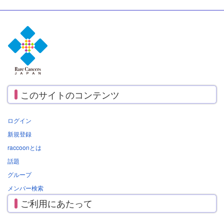
このサイトのコンテンツ
ログイン
新規登録
raccoonとは
話題
グループ
メンバー検索
ご利用にあたって