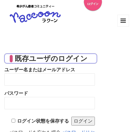
既存ユーザのログイン
ユーザー名またはメールアドレス
パスワード
ログイン状態を保存する