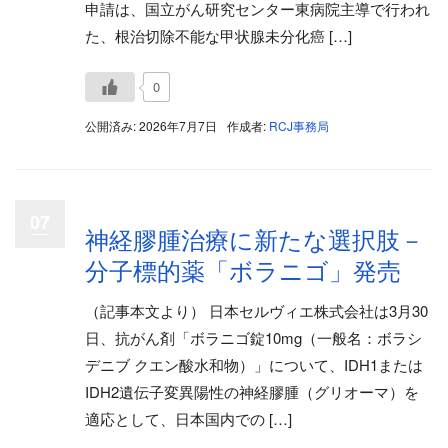
申請は、国立がん研究センター東病院主導で行われ
た、根治切除不能な甲状腺未分化癌 […]
0
公開済み: 2026年7月7日
作成者:
RCJ事務局
07
神経膠腫治療に新たな選択肢－
分子標的薬「ボラニゴ」発売
（記事本文より） 日本セルヴィエ株式会社は3月30
日、抗がん剤「ボラニゴ錠10mg（一般名：ボラシ
デニブ クエン酸水和物）」について、IDH1または
IDH2遺伝子変異陽性の神経膠腫（グリオーマ）を
適応として、日本国内での […]