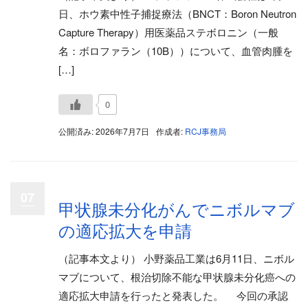
日、ホウ素中性子捕捉療法（BNCT：Boron Neutron
Capture Therapy）用医薬品ステボロニン（一般
名：ボロファラン（10B））について、血管肉腫を
[…]
0
公開済み: 2026年7月7日
作成者:
RCJ事務局
07
甲状腺未分化がんでニボルマブ
の適応拡大を申請
（記事本文より） 小野薬品工業は6月11日、ニボル
マブについて、根治切除不能な甲状腺未分化癌への
適応拡大申請を行ったと発表した。 今回の承認